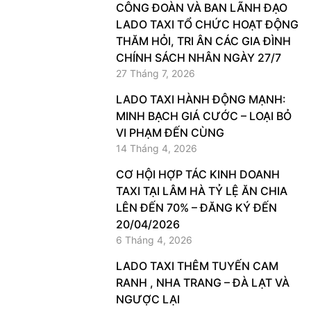
​CÔNG ĐOÀN VÀ BAN LÃNH ĐẠO
LADO TAXI TỔ CHỨC HOẠT ĐỘNG
THĂM HỎI, TRI ÂN CÁC GIA ĐÌNH
CHÍNH SÁCH NHÂN NGÀY 27/7
27 Tháng 7, 2026
LADO TAXI HÀNH ĐỘNG MẠNH:
MINH BẠCH GIÁ CƯỚC – LOẠI BỎ
VI PHẠM ĐẾN CÙNG
14 Tháng 4, 2026
CƠ HỘI HỢP TÁC KINH DOANH
TAXI TẠI LÂM HÀ TỶ LỆ ĂN CHIA
LÊN ĐẾN 70% – ĐĂNG KÝ ĐẾN
20/04/2026
6 Tháng 4, 2026
LADO TAXI THÊM TUYẾN CAM
RANH , NHA TRANG – ĐÀ LẠT VÀ
NGƯỢC LẠI