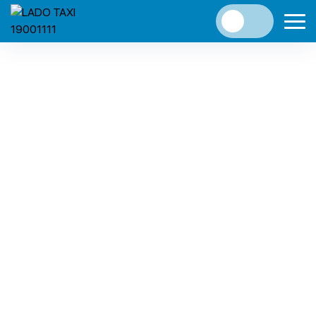
Đón hè sôi động, từ 29/05/2023 đến 23/07/2023, ứng
dụng ví VNPAY tung “Đại tiệc ưu đãi” tới 100.000 đồng