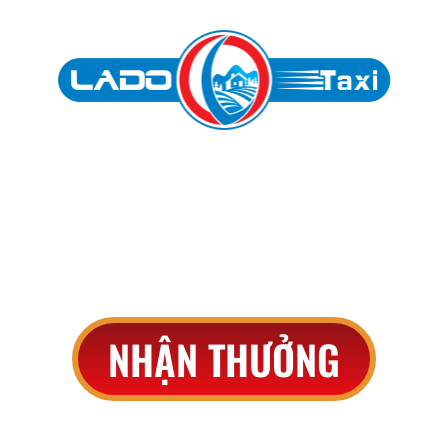
THAM GIA VÒNG QUAY
May mắn
NHẬN THƯỞNG