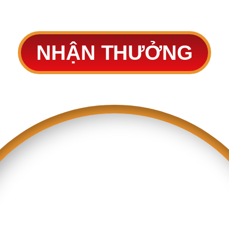
May mắn
NHẬN THƯỞNG