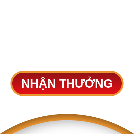
May mắn
THAM GIA VÒNG QUAY
NHẬN THƯỞNG