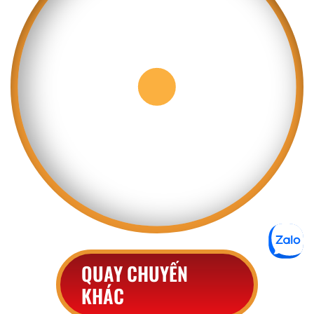
QUAY CHUYẾN
KHÁC