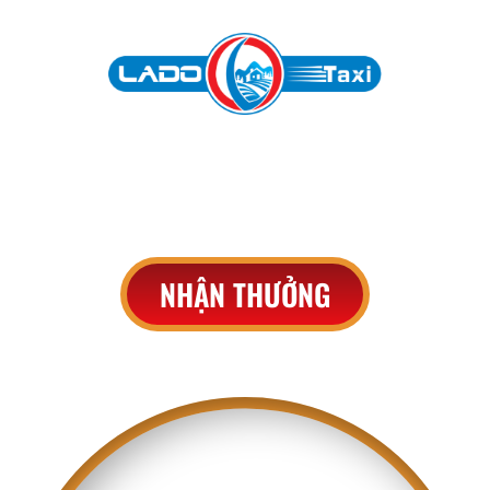
THAM GIA VÒNG QUAY
May mắn
NHẬN THƯỞNG