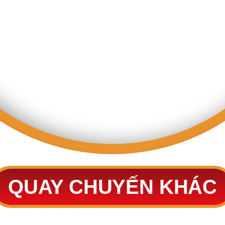
QUAY CHUYẾN KHÁC