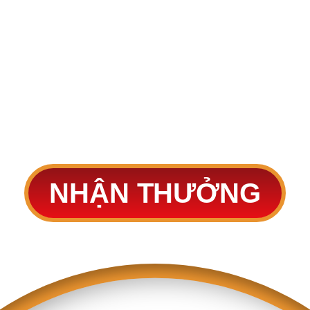
May mắn
THAM GIA VÒNG QUAY
NHẬN THƯỞNG