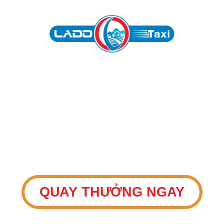
THAM GIA VÒNG
QUAY
May mắn
QUAY THƯỞNG NGAY