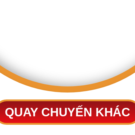
QUAY CHUYẾN KHÁC