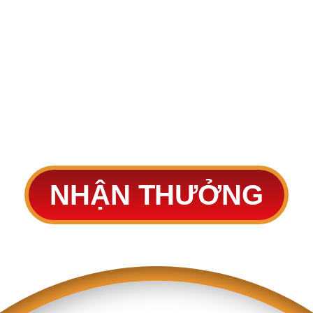
May mắn
THAM GIA VÒNG QUAY
NHẬN THƯỞNG