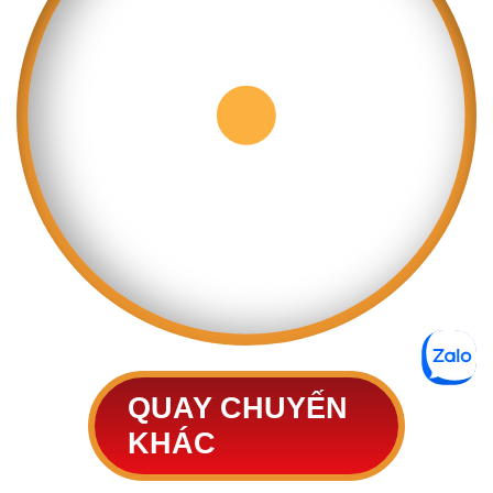
QUAY CHUYẾN
KHÁC