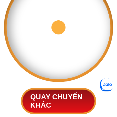
QUAY CHUYẾN
KHÁC