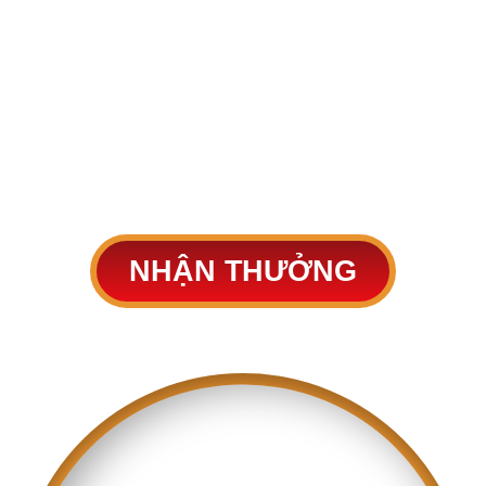
THAM GIA VÒNG
QUAY
May mắn
NHẬN THƯỞNG