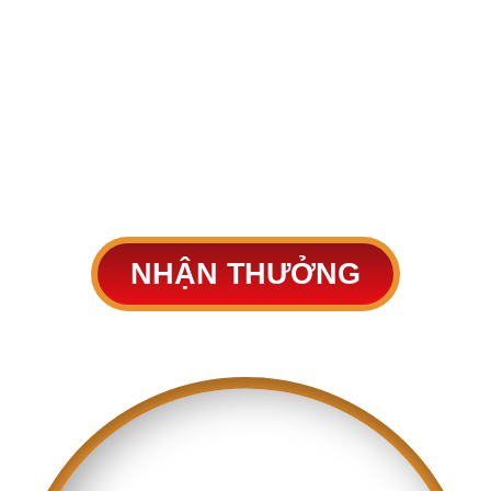
THAM GIA VÒNG
May mắn
QUAY
NHẬN THƯỞNG