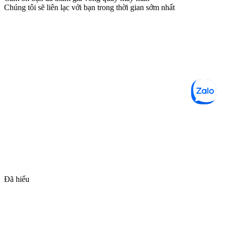
Chúng tôi sẽ liên lạc với bạn trong thời gian sớm nhất
Đã hiểu