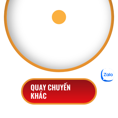
QUAY CHUYẾN
KHÁC