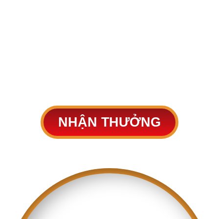
THAM GIA VÒNG
May mắn
QUAY
NHẬN THƯỞNG