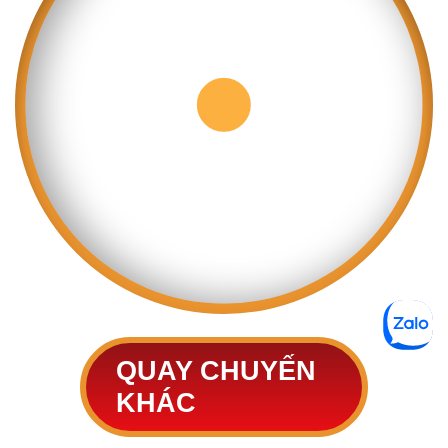
QUAY CHUYẾN
KHÁC