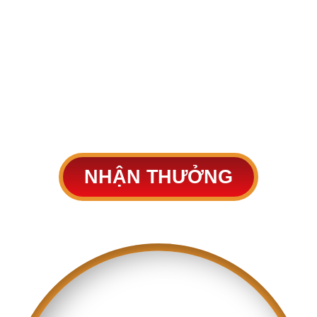
THAM GIA VÒNG
May mắn
QUAY
NHẬN THƯỞNG