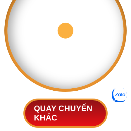
QUAY CHUYẾN
KHÁC