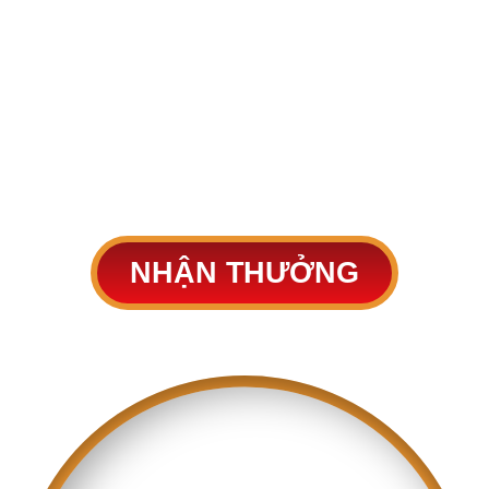
THAM GIA VÒNG
QUAY
May mắn
NHẬN THƯỞNG