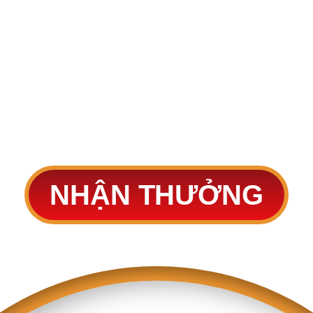
May mắn
THAM GIA VÒNG QUAY
NHẬN THƯỞNG