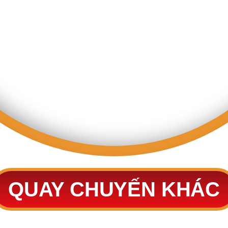
QUAY CHUYẾN KHÁC