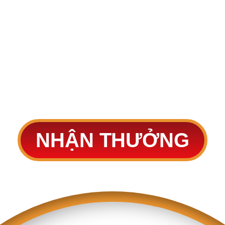
May mắn
THAM GIA VÒNG QUAY
NHẬN THƯỞNG