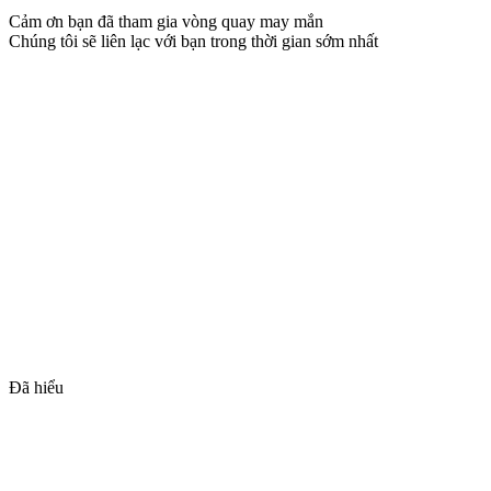
Cảm ơn bạn đã tham gia vòng quay may mắn
Chúng tôi sẽ liên lạc với bạn trong thời gian sớm nhất
Đã hiểu