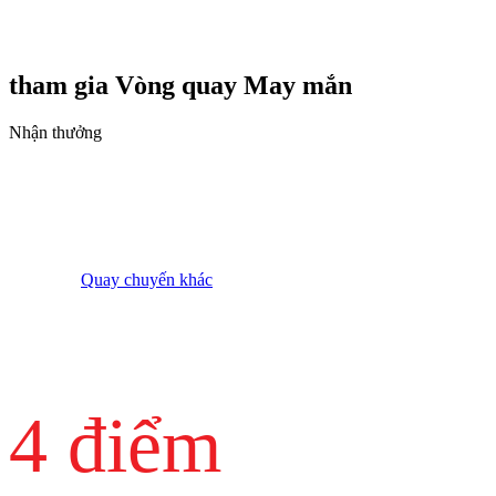
tham gia Vòng quay
May mắn
Nhận thưởng
Quay chuyến khác
4 điểm