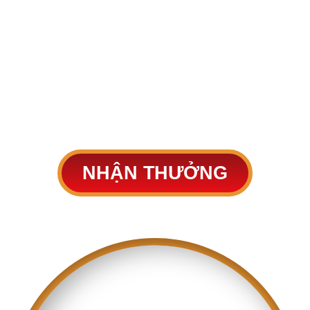
THAM GIA VÒNG
May mắn
QUAY
NHẬN THƯỞNG