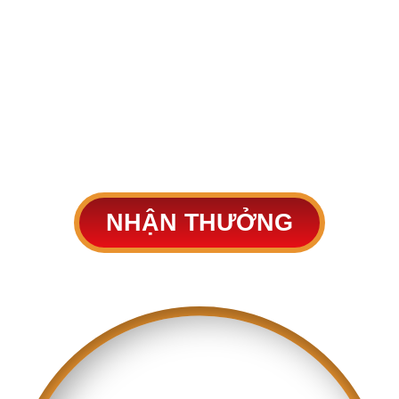
THAM GIA VÒNG
May mắn
QUAY
NHẬN THƯỞNG