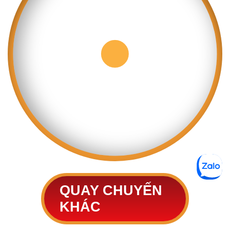
QUAY CHUYẾN
KHÁC