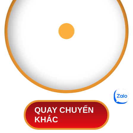
QUAY CHUYẾN
KHÁC