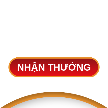
THAM GIA VÒNG QUAY
May mắn
NHẬN THƯỞNG