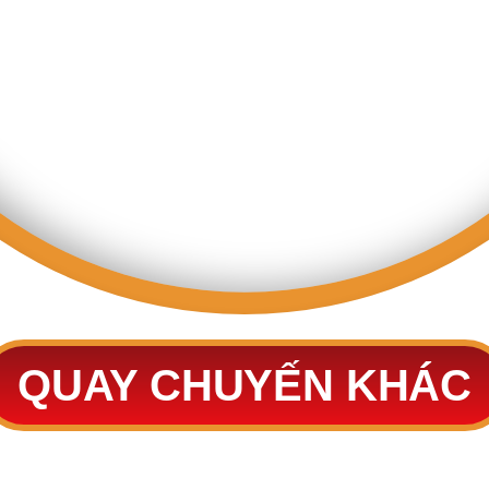
QUAY CHUYẾN KHÁC