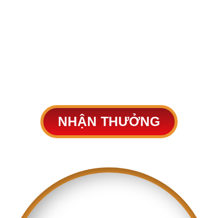
THAM GIA VÒNG
QUAY
May mắn
NHẬN THƯỞNG