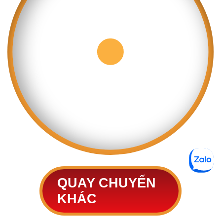
QUAY CHUYẾN
KHÁC