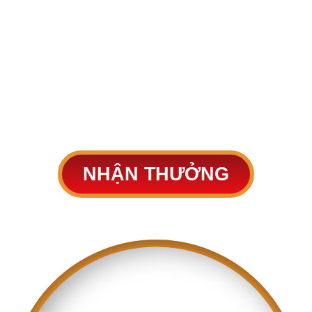
THAM GIA VÒNG
May mắn
QUAY
NHẬN THƯỞNG