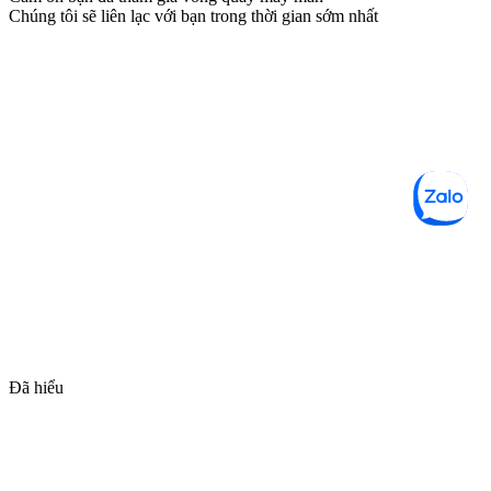
Chúng tôi sẽ liên lạc với bạn trong thời gian sớm nhất
Đã hiểu