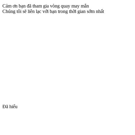
Cảm ơn bạn đã tham gia vòng quay may mắn
Chúng tôi sẽ liên lạc với bạn trong thời gian sớm nhất
Đã hiểu