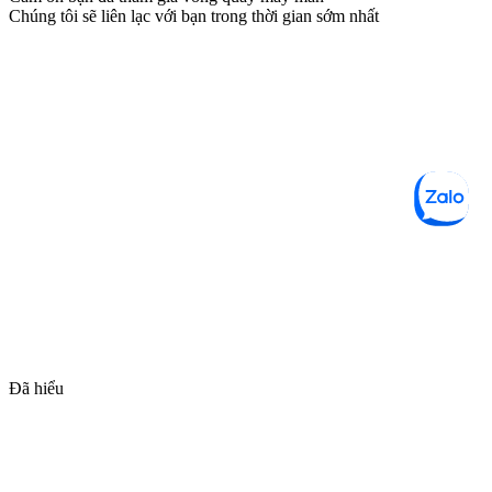
Chúng tôi sẽ liên lạc với bạn trong thời gian sớm nhất
Đã hiểu