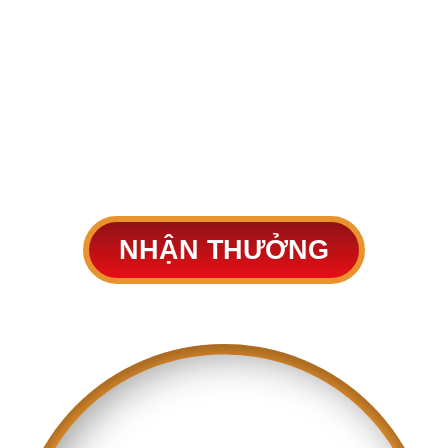
THAM GIA VÒNG
QUAY
May mắn
NHẬN THƯỞNG