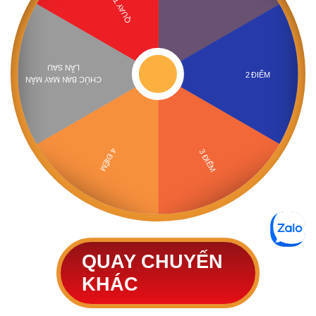
LẦN SAU
2 ĐIỂM
CHÚC BẠN MAY MẮN
4 ĐIỂM
3 ĐIỂM
QUAY CHUYẾN
KHÁC