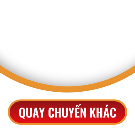
QUAY CHUYẾN KHÁC