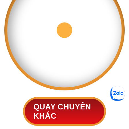
QUAY CHUYẾN
KHÁC