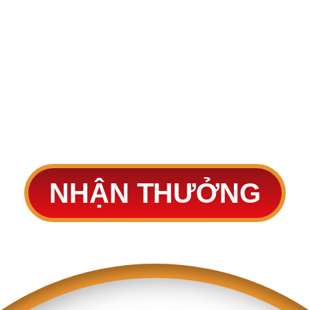
THAM GIA VÒNG QUAY
May mắn
NHẬN THƯỞNG