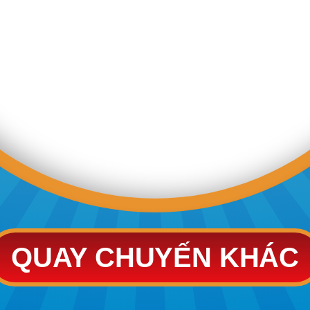
QUAY CHUYẾN KHÁC