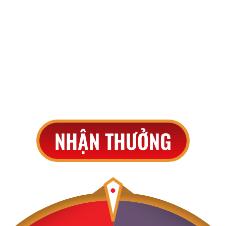
THAM GIA VÒNG QUAY
May mắn
NHẬN THƯỞNG