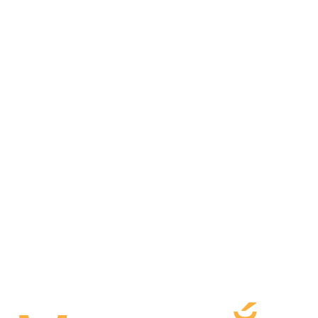
THAM GIA VÒNG
QUAY