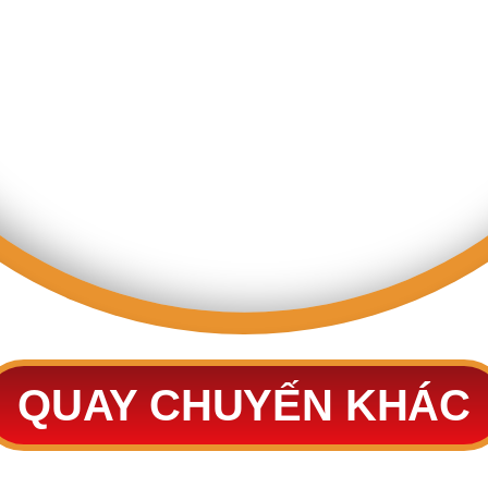
QUAY CHUYẾN KHÁC