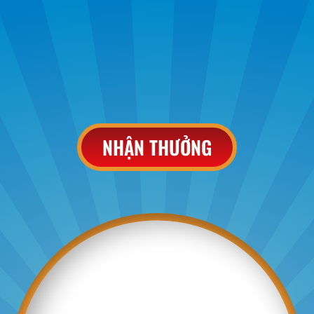
THAM GIA VÒNG QUAY
May mắn
NHẬN THƯỞNG