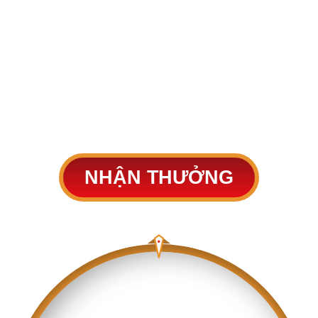
THAM GIA VÒNG
May mắn
QUAY
NHẬN THƯỞNG