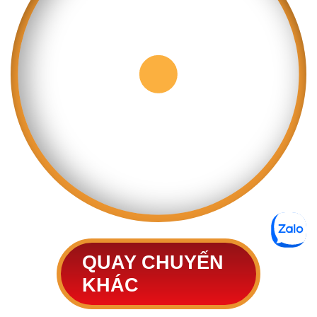
QUAY CHUYẾN
KHÁC