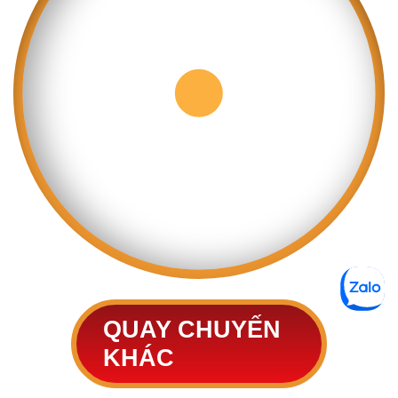
QUAY CHUYẾN
KHÁC