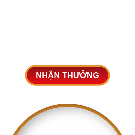
THAM GIA VÒNG
May mắn
QUAY
NHẬN THƯỞNG