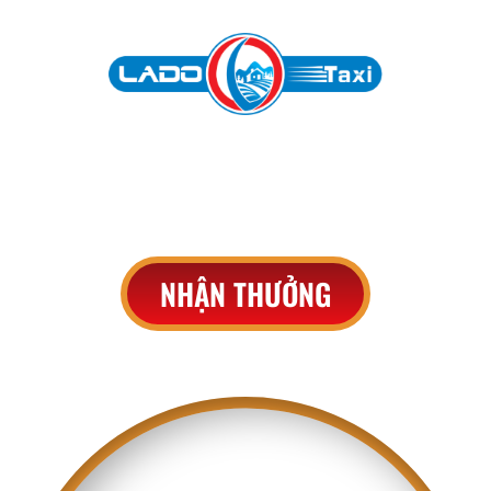
THAM GIA VÒNG QUAY
May mắn
NHẬN THƯỞNG