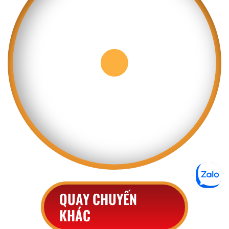
QUAY CHUYẾN
KHÁC