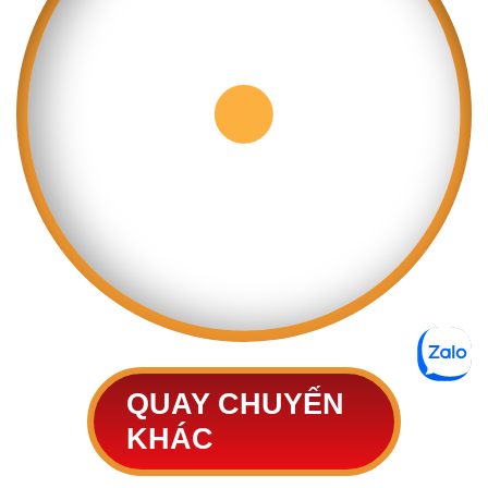
QUAY CHUYẾN
KHÁC