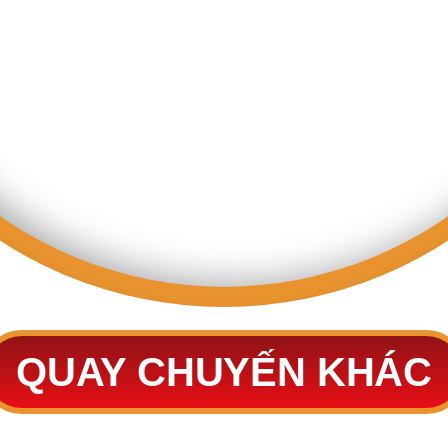
QUAY CHUYẾN KHÁC