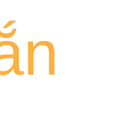
ắn
QUAY