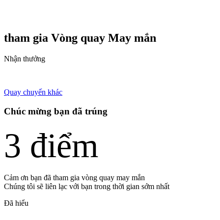
tham gia Vòng quay
May mắn
Nhận thưởng
Quay chuyến khác
Chúc mừng bạn đã trúng
3 điểm
Cảm ơn bạn đã tham gia vòng quay may mắn
Chúng tôi sẽ liên lạc với bạn trong thời gian sớm nhất
Đã hiểu